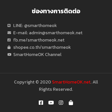
Mini,
ช่องทางการติดต่อ
Google
LINE: @smarthomeok
E-mail:
admin@smarthomeok.net
Home,
fb.me/smarthomeok.net
shopee.co.th/smarthomeok
Yeelight
SmartHomeOK Channel
และ
อุปกรณ์
Copyright © 2020
SmartHomeOK.net
. All
Rights Reserved.
Smart
home