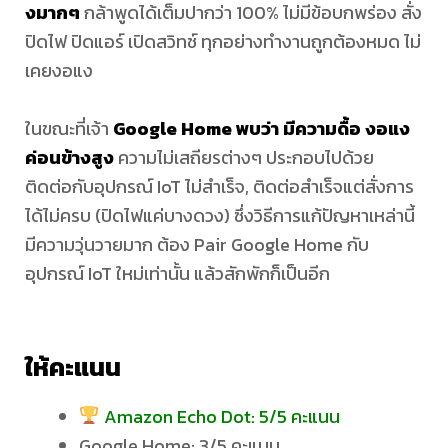
งมากๆ
กล้าพูดได้เต็มปากว่า 100% ไม่มีข้อบกพร่อง สั่ง
Mini,
ปิดไฟ ปิดแอร์ เปิดสวิทช์ ทุกอย่างทำงานถูกต้องหมด ไม่
เคยงอแง
Google
ในขณะที่เจ้า
Google Home พบว่า มีความดื้อ งอแง
Home,
ค่อนข้างสูง
ความไม่เสถียรต่างๆ ประกอบไปด้วย
ติดต่อกับอุปกรณ์ IoT ไม่สำเร็จ, ติดต่อสำเร็จแต่สั่งการ
Yeelight
ได้ไม่ครบ (ปิดไฟแค่บางดวง) ซึ่งวิธีการแก้ปัญหาเหล่านี้
มีความวุ่นวายมาก ต้อง Pair Google Home กับ
และ
อุปกรณ์ IoT ใหม่เท่านั้น แล้วสักพักก็เป็นอีก
อุปกรณ์
ให้คะแนน
Smart
Amazon Echo Dot: 5/5 คะแนน
home
Google Home: 3/5 คะแนน