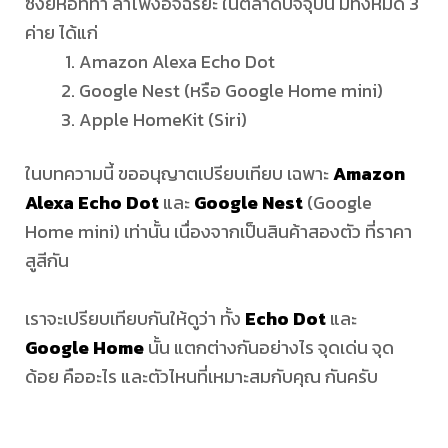
ปรึกษา
ซึ่งยี่ห้อที่ทำ ลำโพงอัจฉริยะ ในตลาดปัจจุบัน มีทั้งหมด 3
ค่าย ได้แก่
ออกแบบ
Amazon Alexa Echo Dot
Google Nest (หรือ Google Home mini)
ระบบ
Apple HomeKit (Siri)
Home
ในบทความนี้ ขออนุญาตเปรียบเทียบ เฉพาะ
Amazon
Alexa Echo Dot
และ
Google Nest
(Google
Assistant
Home mini) เท่านั้น เนื่องจากเป็นสินค้าสองตัว ที่ราคา
สูสีกัน
Hass.io
เราจะเปรียบเทียบกันให้ดูว่า ทั้ง
Echo Dot
และ
ขาย
Google Home
นั้น แตกต่างกันอย่างไร จุดเด่น จุด
ด้อย คืออะไร และตัวไหนที่เหมาะสมกับคุณ กันครับ
จำหน่าย