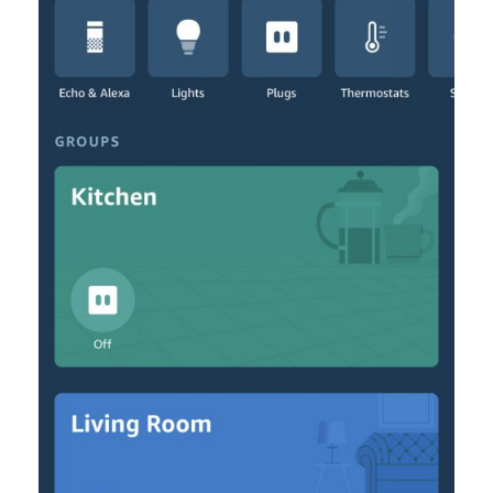
มาก
ยิ่ง
ขึ้น