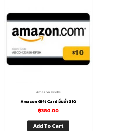
Amazon
Alexa
Echo
Dot,
Kindle
Paperwhite,
Amazon Kindle
Amazon Gift Card ขั้นต่ำ $10
Google
฿
380.00
Nest
Add To Cart