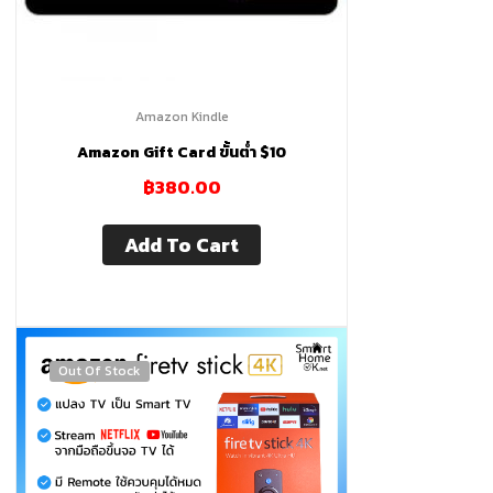
ผู้
เชี่ยวชาญ
Amazon Kindle
Amazon Gift Card ขั้นต่ำ $10
ด้าน
฿
380.00
บ้าน
Add To Cart
อัจฉริยะ
ให้
Out Of Stock
คำ