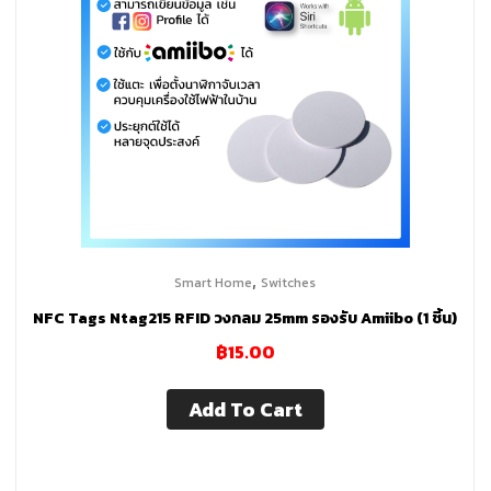
Amazon
Alexa
Echo
Dot,
Kindle
,
Smart Home
Switches
Paperwhite,
NFC Tags Ntag215 RFID วงกลม 25mm รองรับ Amiibo (1 ชิ้น)
฿
15.00
Google
Add To Cart
Nest