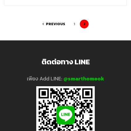
Mini,
Google
PREVIOUS
1
2
Home,
Yeelight
ติดต่อทาง LINE
และ
เพียง Add LINE:
@smarthomeok
อุปกรณ์
Smart
home